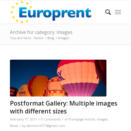
Archive for category: Images
You are here:
Home
/
Blog
/
Images
Postformat Gallery: Multiple images
with different sizes
/
/
February 17, 2011
0 Comments
in
Frontpage Article
,
Images
,
/
News
by
daniemi1977@gmail.com