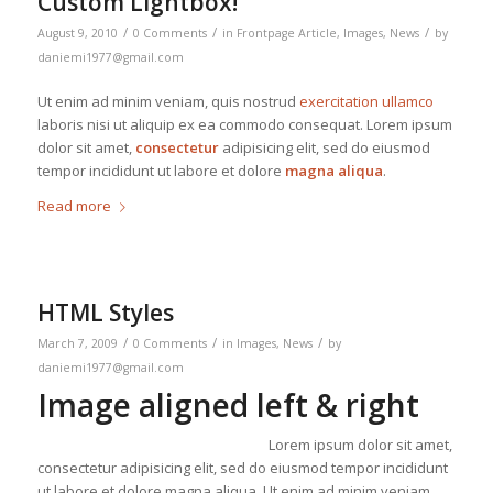
Custom Lightbox!
/
/
/
August 9, 2010
0 Comments
in
Frontpage Article
,
Images
,
News
by
daniemi1977@gmail.com
Ut enim ad minim veniam, quis nostrud
exercitation ullamco
laboris nisi ut aliquip ex ea commodo consequat. Lorem ipsum
dolor sit amet,
consectetur
adipisicing elit, sed do eiusmod
tempor incididunt ut labore et dolore
magna aliqua
.
Read more
HTML Styles
/
/
/
March 7, 2009
0 Comments
in
Images
,
News
by
daniemi1977@gmail.com
Image aligned left & right
Lorem ipsum dolor sit amet,
consectetur adipisicing elit, sed do eiusmod tempor incididunt
ut labore et dolore magna aliqua. Ut enim ad minim veniam,