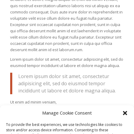
quis nostrud exercitation ullamco laboris nisi ut aliquip ex ea
commodo consequat. Duis aute irure dolor in reprehenderit in
voluptate velit esse cillum dolore eu fugiat nulla pariatur.
Excepteur sint occaecat cupidatat non proident, sunt in culpa
qui officia deserunt mollit anim id est laehenderit in voluptate
velit esse cillum dolore eu fugiat nulla pariatur. Excepteur sint
occaecat cupidatat non proident, sunt in culpa qui officia
deserunt mollit anim id est laborum.rum.
Lorem ipsum dolor sit amet, consectetur adipisicing elit, sed do
eiusmod tempor incididunt ut labore et dolore magna aliqua.
Lorem ipsum dolor sit amet, consectetur
adipisicing elit, sed do eiusmod tempor
incididunt ut labore et dolore magna aliqua.
Ut enim ad minim veniam,
quis nostrud exercitation ullamco laboris nisi ut aliquip ex ea
Manage Cookie Consent
commodo consequat. Duis aute irure dolor in reprehenderit in
voluptate velit esse cillum dolore eu fugiat nulla pariatur.
To provide the best experiences, we use technologies like cookies to
Excepteur sint occaecat cupidatat non proident, sunt in culpa
store and/or access device information. Consenting to these
qui officia deserunt mollit anim id est laborum.